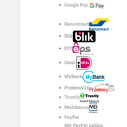
Google Pay
Bancontact
Blik
EPS
iDeal
MyBank
Przelewy24
Trustly
Multibanco
PayPal
Mit PayPal zahlen.