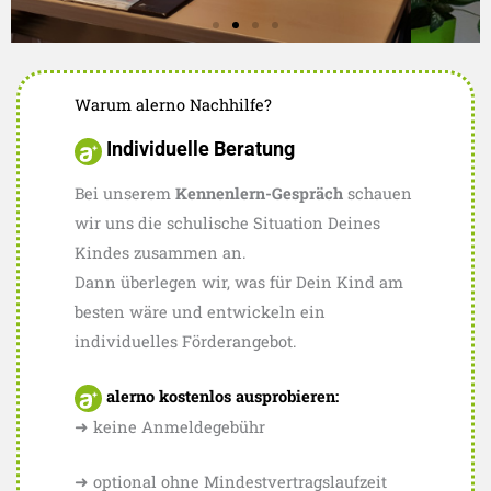
Warum alerno Nachhilfe?
Delmenhorst
Anmeldung
Individuelle Beratung
Hier wirst du freundlich
Bei unserem
Kennenlern-Gespräch
schauen
empfangen
wir uns die schulische Situation Deines
Kindes zusammen an.
Dann überlegen wir, was für Dein Kind am
besten wäre und entwickeln ein
individuelles Förderangebot.
alerno kostenlos ausprobieren:
➜ keine Anmeldegebühr
➜ optional ohne Mindestvertragslaufzeit