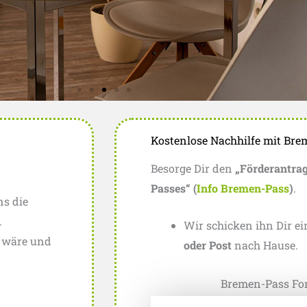
Kostenlose Nachhilfe mit Br
Besorge Dir den
„Förderantrag
Passes“ (
Info Bremen-Pass
)
.
s die
.
Wir schicken ihn Dir e
n wäre und
oder Post
nach Hause.
Bremen-Pass For