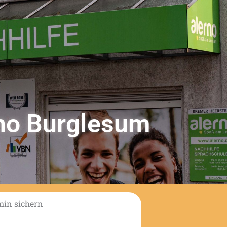
no Burglesum
min sichern