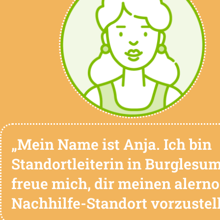
„Mein Name ist Anja. Ich bin
Standortleiterin in Burglesum
freue mich, dir meinen alerno
Nachhilfe-Standort vorzustell