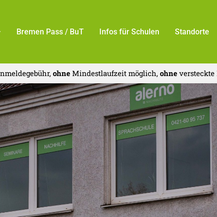
Bremen Pass / BuT
Infos für Schulen
Standorte
nmeldegebühr,
ohne
Mindestlaufzeit möglich,
ohne
versteckte 