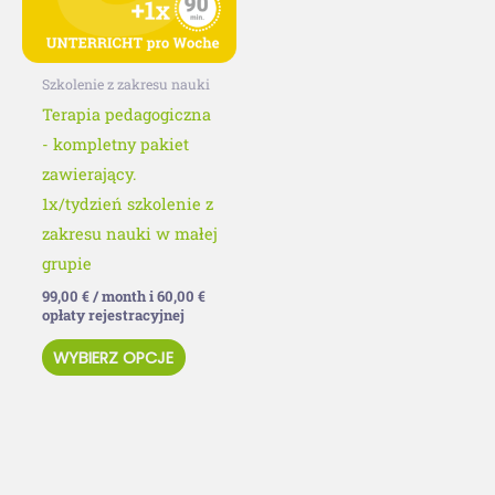
Opcje
można
wybrać
Szkolenie z zakresu nauki
na
Terapia pedagogiczna
stronie
- kompletny pakiet
produktu
zawierający.
1x/tydzień szkolenie z
zakresu nauki w małej
grupie
99,00
€
/ month i
60,00
€
opłaty rejestracyjnej
WYBIERZ OPCJE