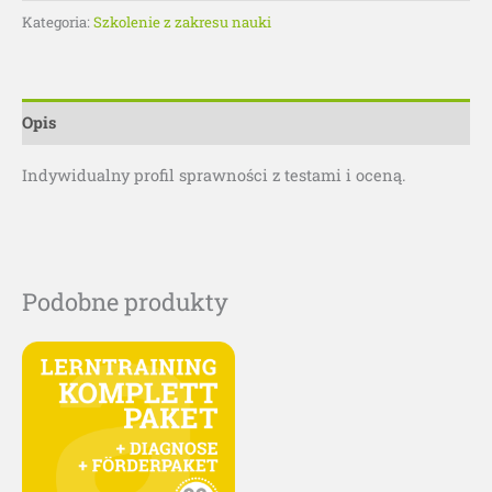
Kategoria:
Szkolenie z zakresu nauki
Opis
Indywidualny profil sprawności z testami i oceną.
Podobne produkty
Ten
produkt
ma
wiele
wariantów.