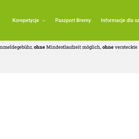
Korepetycje
Paszport Bremy
Informacje dla s
nmeldegebühr,
ohne
Mindestlaufzeit möglich,
ohne
versteckte 