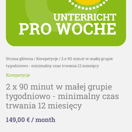
-
minimalny
czas
trwania
12
miesięcy
Strona główna
/
Korepetycje
/ 2 x 90 minut w małej grupie
tygodniowo - minimalny czas trwania 12 miesięcy
Korepetycje
2 x 90 minut w małej grupie
tygodniowo - minimalny czas
trwania 12 miesięcy
149,00
€
/ month