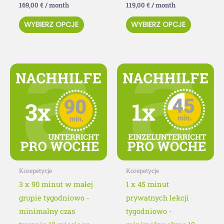
169,00
€
/ month
119,00
€
/ month
WYBIERZ OPCJE
WYBIERZ OPCJE
Ten
Ten
produkt
produkt
ma
ma
wiele
wiele
wariantów.
wariantó
Opcje
Opcje
można
można
wybrać
wybrać
Korepetycje
Korepetycje
na
na
3 x 90 minut w małej
1 x 45 minut
stronie
stronie
grupie tygodniowo -
prywatnych lekcji
produktu
produktu
minimalny czas
tygodniowo -