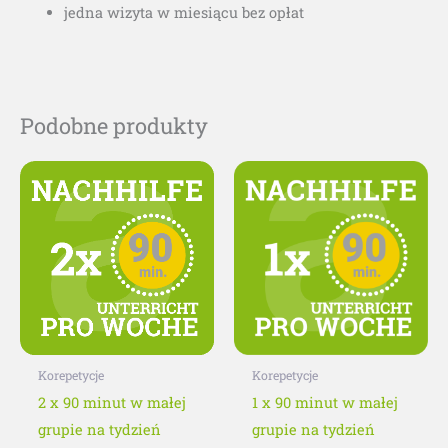
jedna wizyta w miesiącu bez opłat
Podobne produkty
Ten
Ten
produkt
produkt
ma
ma
wiele
wiele
wariantów.
wariantó
Opcje
Opcje
można
można
wybrać
wybrać
Korepetycje
Korepetycje
na
na
2 x 90 minut w małej
1 x 90 minut w małej
stronie
stronie
grupie na tydzień
grupie na tydzień
produktu
produktu