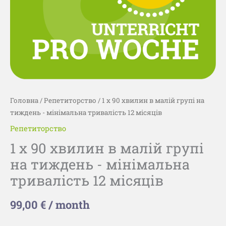
-
мінімальна
тривалість
12
місяців
кількість
Головна
/
Репетиторство
/ 1 x 90 хвилин в малій групі на
тиждень - мінімальна тривалість 12 місяців
Репетиторство
1 x 90 хвилин в малій групі
на тиждень - мінімальна
тривалість 12 місяців
99,00
€
/ month