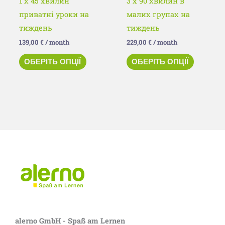
1 x 45 хвилин
3 x 90 хвилин в
сторінці
сторінц
приватні уроки на
малих групах на
товару
товару
тиждень
тиждень
139,00
€
/ month
229,00
€
/ month
ОБЕРІТЬ ОПЦІЇ
ОБЕРІТЬ ОПЦІЇ
alerno GmbH - Spaß am Lernen