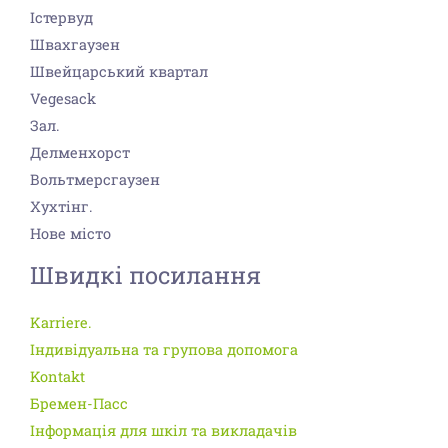
Істервуд
Швахгаузен
Швейцарський квартал
Vegesack
Зал.
Делменхорст
Вольтмерсгаузен
Хухтінг.
Нове місто
Швидкі посилання
Karriere.
Індивідуальна та групова допомога
Kontakt
Бремен-Пасс
Інформація для шкіл та викладачів