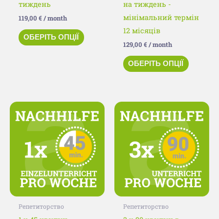
тиждень
на тиждень -
мінімальний термін
119,00
€
/ month
12 місяців
ОБЕРІТЬ ОПЦІЇ
129,00
€
/ month
ОБЕРІТЬ ОПЦІЇ
Цей
Цей
товар
товар
має
має
кілька
кілька
варіантів.
варіанті
Параметри
Параме
можна
можна
вибрати
вибрати
Репетиторство
Репетиторство
на
на