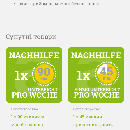
один прийом на місяць безкоштовно
Супутні товари
Цей
Цей
товар
товар
має
має
кілька
кілька
варіантів.
варіанті
Параметри
Параме
можна
можна
вибрати
вибрати
Репетиторство
Репетиторство
на
на
1 x 90 хвилин в
1 x 45 хвилин
сторінці
сторінц
малій групі на
приватних занять
товару
товару