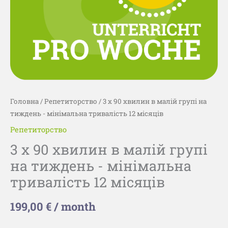
-
мінімальна
тривалість
12
місяців
кількість
Головна
/
Репетиторство
/ 3 x 90 хвилин в малій групі на
тиждень - мінімальна тривалість 12 місяців
Репетиторство
3 x 90 хвилин в малій групі
на тиждень - мінімальна
тривалість 12 місяців
199,00
€
/ month