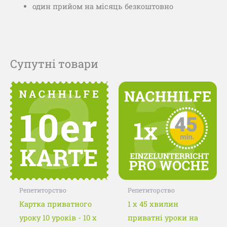
один прийом на місяць безкоштовно
Супутні товари
Цей
Цей
товар
товар
має
має
кілька
кілька
варіантів.
варіанті
Параметри
Параме
можна
можна
вибрати
вибрати
Репетиторство
Репетиторство
на
на
Картка приватного
1 x 45 хвилин
сторінці
сторінц
уроку 10 уроків - 10 x
приватні уроки на
товару
товару