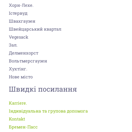
Хорн-Лехе.
Істервуд
Швахгаузен
Швейцарський квартал
Vegesack
Зал.
Делменхорст
Вольтмерсгаузен
Хухтінг.
Нове місто
Швидкі посилання
Karriere.
Індивідуальна та групова допомога
Kontakt
Бремен-Пасс