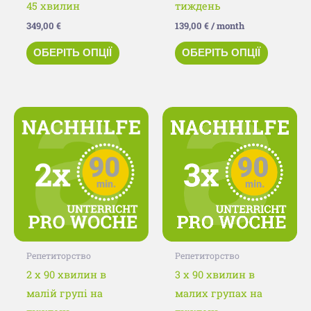
45 хвилин
тиждень
349,00
€
139,00
€
/ month
ОБЕРІТЬ ОПЦІЇ
ОБЕРІТЬ ОПЦІЇ
Цей
Цей
товар
товар
має
має
кілька
кілька
варіантів.
варіанті
Параметри
Параме
можна
можна
вибрати
вибрати
Репетиторство
Репетиторство
на
на
2 x 90 хвилин в
3 x 90 хвилин в
сторінці
сторінц
малій групі на
малих групах на
товару
товару