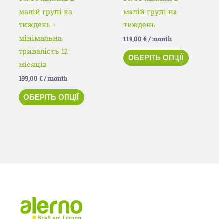
сторінці
сторінц
малій групі на
малій групі на
товару
товару
тиждень -
тиждень
мінімальна
119,00
€
/ month
тривалість 12
ОБЕРІТЬ ОПЦІЇ
місяців
199,00
€
/ month
ОБЕРІТЬ ОПЦІЇ