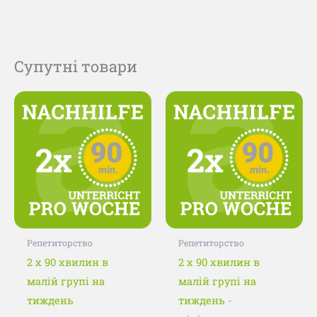
Супутні товари
Цей
Цей
товар
товар
має
має
кілька
кілька
варіантів.
варіанті
Параметри
Параме
можна
можна
вибрати
вибрати
Репетиторство
Репетиторство
на
на
2 x 90 хвилин в
2 x 90 хвилин в
сторінці
сторінц
малій групі на
малій групі на
товару
товару
тиждень
тиждень -