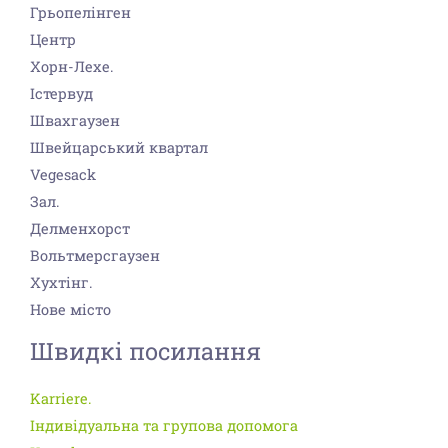
Грьопелінген
Центр
Хорн-Лехе.
Істервуд
Швахгаузен
Швейцарський квартал
Vegesack
Зал.
Делменхорст
Вольтмерсгаузен
Хухтінг.
Нове місто
Швидкі посилання
Karriere.
Індивідуальна та групова допомога