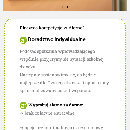
Bremen Mitte Sala
Dlaczego korepetycje w Alerno?
lekcyjna
Doradztwo indywidualne
W kameralnej atmosferze nauka jest
dwa razy łatwiejsza.
Podczas
spotkania wprowadzającego
wspólnie przyjrzymy się sytuacji szkolnej
dziecka.
Następnie zastanowimy się, co będzie
najlepsze dla Twojego dziecka i opracujemy
spersonalizowany pakiet wsparcia.
Wypróbuj alerno za darmo:
➜ brak opłaty rejestracyjnej
➜ opcja bez minimalnego okresu umowy