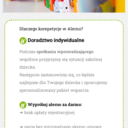
Dlaczego korepetycje w Alerno?
Doradztwo indywidualne
Klasa Lüssum
Podczas
spotkania wprowadzającego
wspólnie przyjrzymy się sytuacji szkolnej
W kameralnej atmosferze nauka jest
dziecka.
dwa razy łatwiejsza.
Następnie zastanowimy się, co będzie
najlepsze dla Twojego dziecka i opracujemy
spersonalizowany pakiet wsparcia.
Wypróbuj alerno za darmo:
➜ brak opłaty rejestracyjnej
➜ opcja bez minimalnego okresu umowy