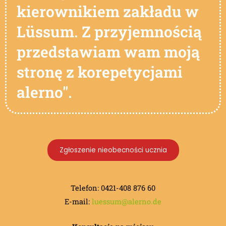
kierownikiem zakładu w
Lüssum. Z przyjemnością
przedstawiam wam moją
stronę z korepetycjami
alerno".
Zgłoszenie nieobecności ucznia
Telefon: 0421-408 876 60
E-mail:
luessum@alerno.de