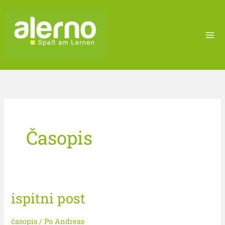
Preskoči
na
sadržaj
Časopis
ispitni post
ispitni
post
časopis
/ Po
Andreas