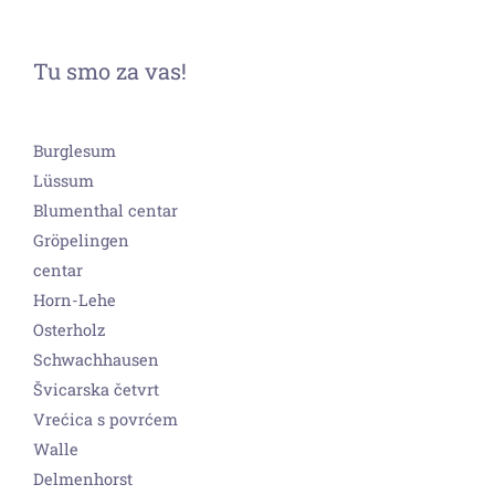
Tu smo za vas!
Burglesum
Lüssum
Blumenthal centar
Gröpelingen
centar
Horn-Lehe
Osterholz
Schwachhausen
Švicarska četvrt
Vrećica s povrćem
Walle
Delmenhorst