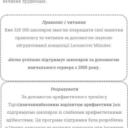
великих труднощах.
Правопис і читання
Вже 325 000 школярок змогли покращити свої навички
правопису та читання за допомогою науково
обґрунтованої концепції Lernserver Münster.
alerno успішно підтримує школярок за допомогою
навчального сервера з 2005 року.
Розрахувати
За допомогою арифметичного тренінгу
Tigro
(навчання
базовим
варіантам арифметики
)
ми
підтримуємо школярок зі слабкими арифметичними
здібностями. Ця програма підтримки була розроблена
в Центрі навчання та розладів навчання при Інституті