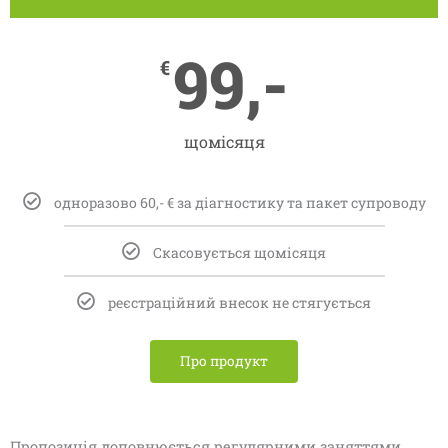
99,-
€
щомісяця
одноразово 60,- € за діагностику та пакет супроводу
Скасовується щомісяця
реєстраційний внесок не стягується
Про продукт
Пропозиція доповнюється регулярними заняттями