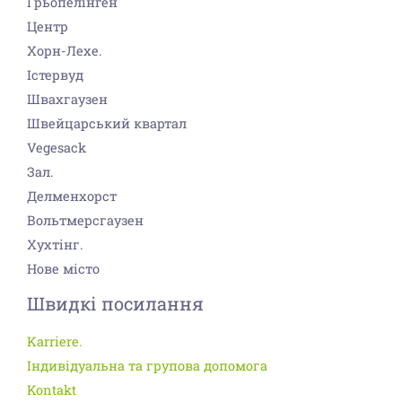
Грьопелінген
Центр
Хорн-Лехе.
Істервуд
Швахгаузен
Швейцарський квартал
Vegesack
Зал.
Делменхорст
Вольтмерсгаузен
Хухтінг.
Нове місто
Швидкі посилання
Karriere.
Індивідуальна та групова допомога
Kontakt