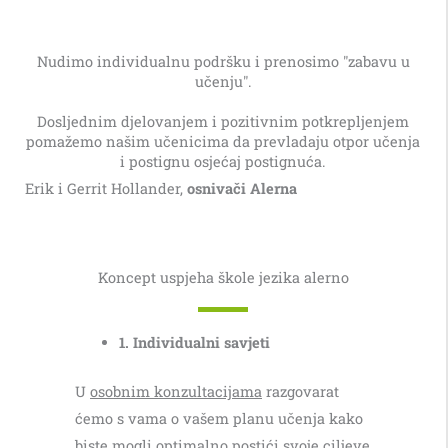
Nudimo individualnu podršku i prenosimo "zabavu u
učenju".
Dosljednim djelovanjem i pozitivnim potkrepljenjem
pomažemo našim učenicima da prevladaju otpor učenja
i postignu osjećaj postignuća.
Erik i Gerrit Hollander,
osnivači Alerna
Koncept uspjeha škole jezika alerno
1. Individualni savjeti
U
osobnim konzultacijama
razgovarat
ćemo s vama o vašem planu učenja kako
biste mogli optimalno postići svoje ciljeve