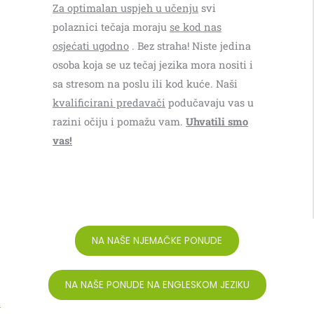
Za optimalan uspjeh u učenju
svi
polaznici tečaja moraju
se kod nas
osjećati ugodno
. Bez straha! Niste jedina
osoba koja se uz tečaj jezika mora nositi i
sa stresom na poslu ili kod kuće. Naši
kvalificirani predavači
podučavaju vas u
razini očiju i pomažu vam.
Uhvatili smo
vas!
NA NAŠE NJEMAČKE PONUDE
NA NAŠE PONUDE NA ENGLESKOM JEZIKU