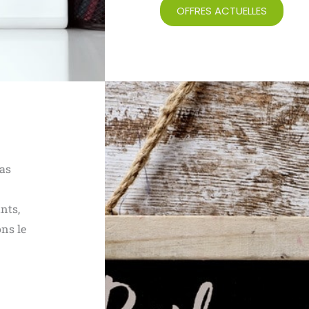
OFFRES ACTUELLES
pas
ants,
ns le