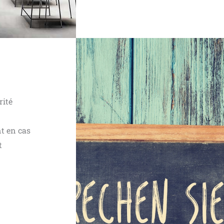
rité
nt en cas
t