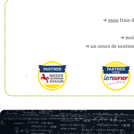
➜
sans
frais d
➜ mois
➜ un cours de soutien