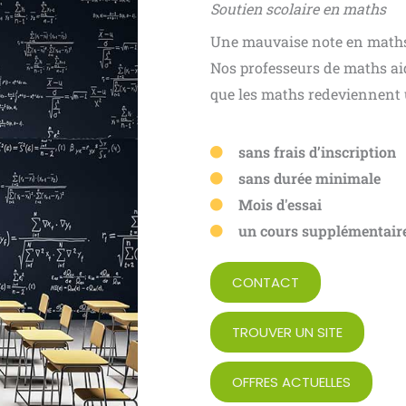
Soutien scolaire en maths
Une mauvaise note en maths 
Nos professeurs de maths ai
que les maths redeviennent 
sans frais d’inscription
sans durée minimale
Mois d'essai
un cours supplémentaire
CONTACT
TROUVER UN SITE
OFFRES ACTUELLES