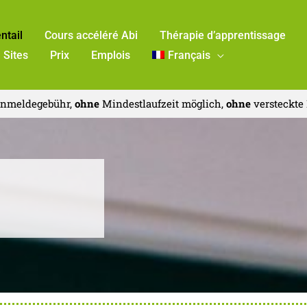
ntail
Cours accéléré Abi
Thérapie d’apprentissage
Sites
Prix
Emplois
Français
nmeldegebühr,
ohne
Mindestlaufzeit möglich,
ohne
versteckte 