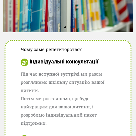
Чому саме репетиторство?
Індивідуальні консультації
Бременський
Під час
вступної зустрічі
ми разом
навчальний клас
Мітте
розглянемо шкільну ситуацію вашої
дитини.
Потім ми розглянемо, що буде
У затишній атмосфері вчитися
вдвічі легше.
найкращим для вашої дитини, і
розробимо індивідуальний пакет
підтримки.