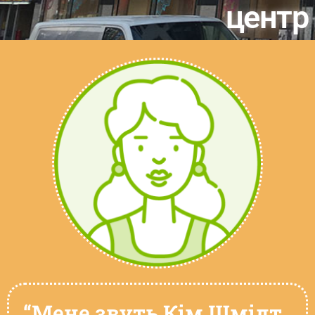
центр
“Мене звуть Кім Шмідт.