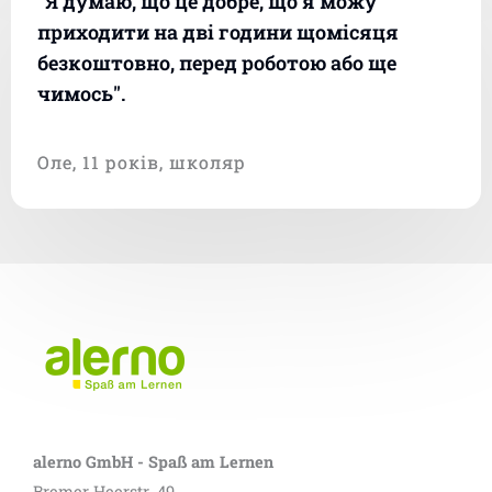
“Я думаю, що це добре, що я можу
приходити на дві години щомісяця
безкоштовно, перед роботою або ще
чимось".
Оле, 11 років, школяр
alerno GmbH - Spaß am Lernen
Bremer Heerstr. 49