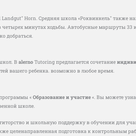
l Landgut" Horn. Средняя школа «Роквинкель" также н
о в четырех минутах ходьбы. Автобусные маршруты 33 
ко добраться.
школ. В
alerno
Tutoring предлагается сочетание
индиви
тей вашего ребенка.
возможно в любое время.
программы «
Образование и участие
«. Вы можете узна
венной школе.
етиторство и школьную поддержку в обучении для уча
кже целенаправленная подготовка к контрольным раб