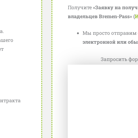
Получите
«Заявку на полу
владельцев Bremen-Pass» (
И
ата
а.
Мы просто отправим 
ашего
электронной или обы
ет
Запросить фор
войне
онтракта