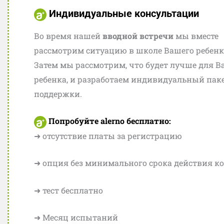
Индивидуальные консультации
Во время нашей
вводной встречи
мы вместе
Классная комн
рассмотрим ситуацию в школе Вашего ребенк
Затем мы рассмотрим, что будет лучше для В
Хорн-Лехе
ребенка, и разработаем индивидуальный пак
поддержки.
В уютной атмосфере учиться вд
легче.
Попробуйте alerno бесплатно:
➜ отсутствие платы за регистрацию
➜ опция без минимального срока действия к
➜ тест бесплатно
➜ Месяц испытаний