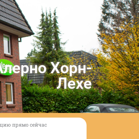
Алерно Хорн-
Лехе
ацию прямо сейчас