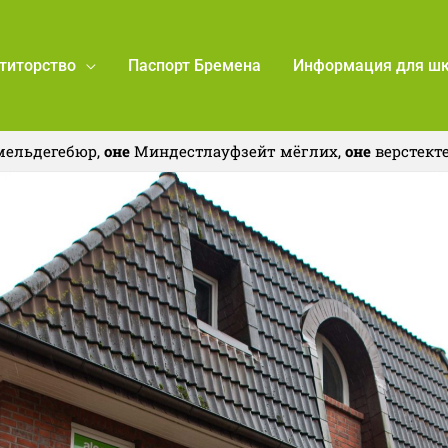
титорство
Паспорт Бремена
Информация для ш
ельдегебюр,
оне
Миндестлауфзейт мёглих,
оне
верстекте